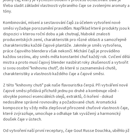
třeba sladit základní vlastnosti vybraného čaje se zvolenými aromaty a
tóny.
Kombinování, mísení a sestavování čajů za účelem vytvoření nové
směsi vyžaduje porozumění pravidlům. Například které produkty jsou k
dispozici v kterou roční dobu a jak chutnají, hluboké znalosti
producentských zemí, charakteristik pro různé oblasti a samozřejmě
charakteristiku každé čajové plantáže. Jakmile je směs vytvořena,
práce čajového blendera však nekončí. Míchání čajů je prováděno
každou sezónu, aby směs měla konstantní chuť každý rok. Cvičení dělá
mistra a proto musí čajový blender nasbírat roky zkušeností a vytvořit
si svou osobní "knihovnu chutí", do které si zaznamenává chutě,
charakteristiky a vlastnosti každého čaje a čajové směsi.
Z této "knihovny chuti" pak naše flavouristka čerpá. Při vytváření nové
čajové směsi přidává příchutě jednu po druhé a kombinuje vůně -
obvykle pomocí esenciálních olejů, extraktů, či koření - dokud
nedosáhne správné rovnováhy a požadované chuti. Aromatická
kompozice by vždy měla zlepšovat přirozené chuťové vlastnosti čaje,
které zvýrazňuje, umocňuje a odhaluje tak vyvážený a harmonický
doušek čaje v ústech.
Od vytvoření naší první receptury, čaje Gout Russe Douchka, uběhlo již