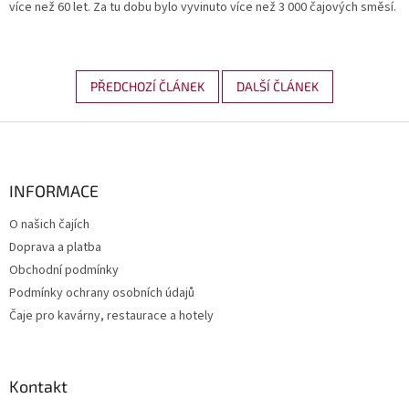
více než 60 let. Za tu dobu bylo vyvinuto více než 3 000 čajových směsí.
PŘEDCHOZÍ ČLÁNEK
DALŠÍ ČLÁNEK
Z
á
p
a
INFORMACE
t
O našich čajích
í
Doprava a platba
Obchodní podmínky
Podmínky ochrany osobních údajů
Čaje pro kavárny, restaurace a hotely
Kontakt