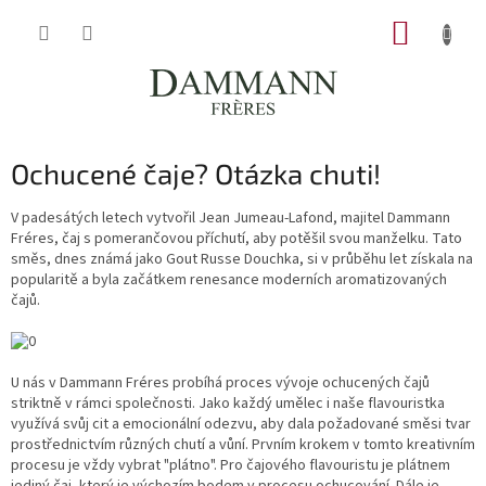
Přejít
NÁKUP
na
obsah
KOŠÍK
Ochucené čaje? Otázka chuti!
V padesátých letech vytvořil Jean Jumeau-Lafond, majitel Dammann
Fréres, čaj s pomerančovou příchutí, aby potěšil svou manželku. Tato
směs, dnes známá jako Gout Russe Douchka, si v průběhu let získala na
popularitě a byla začátkem renesance moderních aromatizovaných
čajů.
U nás v Dammann Fréres probíhá proces vývoje ochucených čajů
striktně v rámci společnosti. Jako každý umělec i naše flavouristka
využívá svůj cit a emocionální odezvu, aby dala požadované směsi tvar
prostřednictvím různých chutí a vůní. Prvním krokem v tomto kreativním
procesu je vždy vybrat "plátno". Pro čajového flavouristu je plátnem
jediný čaj, který je výchozím bodem v procesu ochucování. Dále je