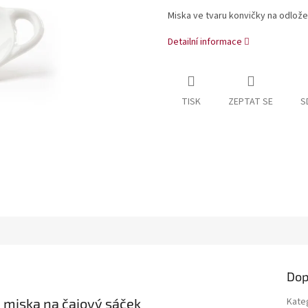
Miska ve tvaru konvičky na odlož
Detailní informace
TISK
ZEPTAT SE
S
Dop
 miska na čajový sáček
Kate