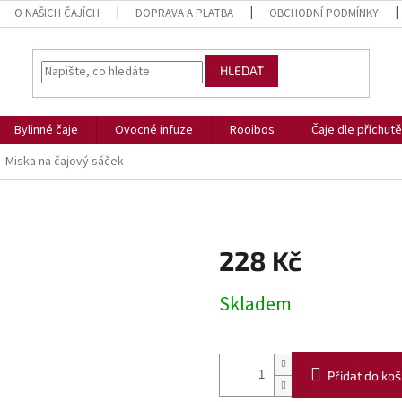
O NAŠICH ČAJÍCH
DOPRAVA A PLATBA
OBCHODNÍ PODMÍNKY
HLEDAT
Bylinné čaje
Ovocné infuze
Rooibos
Čaje dle příchutě
Miska na čajový sáček
228 Kč
Měrná
Skladem
cena:
Přidat do koš