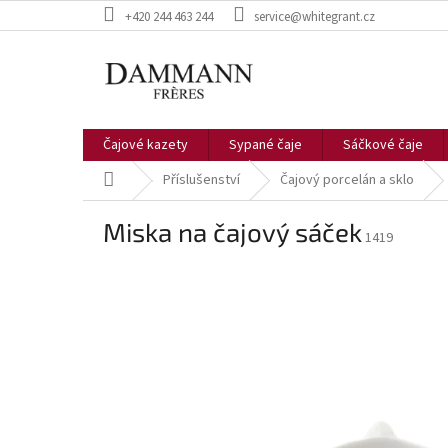
Přejít
+420 244 463 244
service@whitegrant.cz
na
obsah
Čajové kazety
Sypané čaje
Sáčkové čaje
Domů
Příslušenství
Čajový porcelán a sklo
Miska na čajový sáček
1419