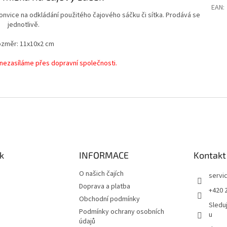
EAN
:
konvice na odkládání použitého čajového sáčku či sítka. Prodává se
jednotlivě.
změr: 11x10x2 cm
 nezasíláme přes dopravní společnosti.
k
INFORMACE
Kontakt
O našich čajích
servi
Doprava a platba
+420 
Obchodní podmínky
Sledu
Podmínky ochrany osobních
u
údajů