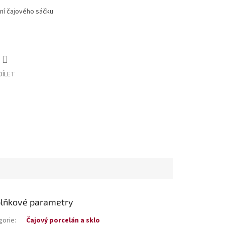
ení čajového sáčku
DÍLET
lňkové parametry
gorie
:
Čajový porcelán a sklo