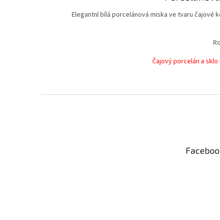
Elegantní bílá porcelánová miska ve tvaru čajové 
Ro
Čajový porcelán a sklo
Z
á
p
a
t
Faceboo
í