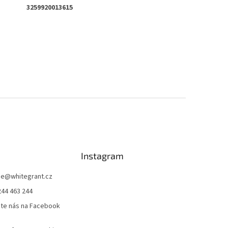
3259920013615
Instagram
ce
@
whitegrant.cz
244 463 244
jte nás na Facebook