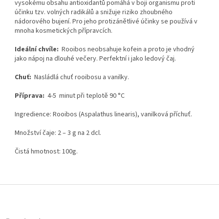
vysokému obsahu antioxidantů pomáhá v boji organismu proti
účinku tzv. volných radikálů a snižuje riziko zhoubného
nádorového bujení. Pro jeho protizánětlivé účinky se používá v
mnoha kosmetických přípravcích.
Ideální chvíle:
Rooibos neobsahuje kofein a proto je vhodný
jako nápoj na dlouhé večery. Perfektní i jako ledový čaj.
Chuť:
Nasládlá chuť rooibosu a vanilky.
Příprava:
4-5 minut při teplotě 90 °C
Ingredience:
Rooibos (Aspalathus linearis), vanilková příchuť.
Množství čaje: 2 – 3 g na 2 dcl.
Čistá hmotnost: 100g.
Z
á
p