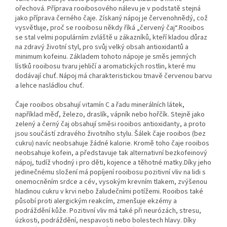
ořechová. Příprava rooibosového nálevu je v podstatě stejná
jako příprava černého čaje. Získaný nápoj je červenohnědý, což
vysvětluje, proč se rooibosu někdy říká „červený čaj“.Rooibos
se stal velmi populárním zvláště u zákazníků, kteří kladou důraz
na zdravý životní styl, pro svůj velký obsah antioxidantů a
minimum kofeinu. Základem tohoto nápoje je směs jemných
lístků rooibosu tvaru jehličí a aromatických rostlin, které mu
dodávají chuť. Nápoj má charakteristickou tmavě červenou barvu
a lehce nasládlou chuť.
Čaje rooibos obsahují vitamín C a řadu minerálních látek,
například měď, železo, draslík, vápník nebo hořčík. Stejně jako
zelený a černý čaj obsahují směsi rooibos antioxidanty, a proto
jsou součástí zdravého životního stylu. Šálek čaje rooibos (bez
cukru) navíc neobsahuje žádné kalorie. Kromě toho čaje rooibos
neobsahuje kofein, a představuje tak alternativní bezkofeinový
nápoj, tudíž vhodný i pro děti, kojence a těhotné matky.Díky jeho
jedinečnému složení má popíjení rooibosu pozitivní vliv na lidi s
onemocněním srdce a cév, vysokým krevním tlakem, zvýšenou
hladinou cukru v krvi nebo žaludečními potížemi. Rooibos také
působí proti alergickým reakcím, zmenšuje ekzémy a
podráždění kůže. Pozitivní vliv má také při neurózách, stresu,
úzkosti, podráždění, nespavosti nebo bolestech hlavy. Díky