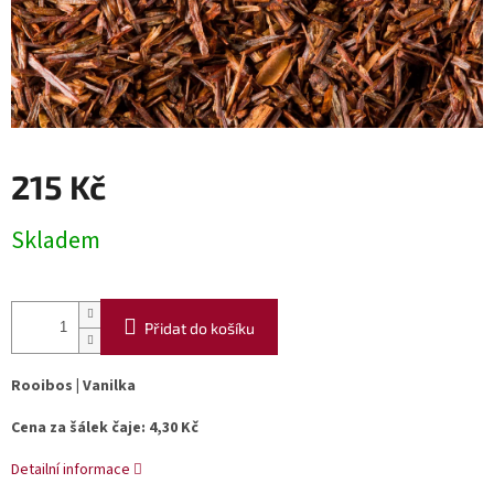
215 Kč
Měrná
Skladem
cena:
Přidat do košíku
Rooibos | Vanilka
Cena za šálek čaje: 4,30 Kč
Detailní informace