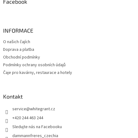
a
Facebook
t
í
INFORMACE
O našich čajích
Doprava a platba
Obchodní podmínky
Podmínky ochrany osobních údajů
Čaje pro kavárny, restaurace a hotely
Kontakt
service
@
whitegrant.cz
+420 244 463 244
Sledujte nás na Facebooku
dammannfreres_czechia