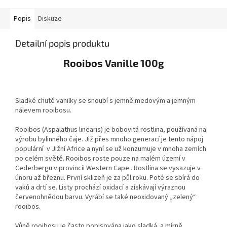
Popis
Diskuze
Detailní popis produktu
Rooibos Vanille 100g
Sladké chutě vanilky se snoubí s jemně medovým a jemným
nálevem rooibosu.
Rooibos (Aspalathus linearis) je bobovitá rostlina, používaná na
výrobu bylinného čaje. Již přes mnoho generací je tento nápoj
populární v Jižní Africe a nyní se už konzumuje v mnoha zemích
po celém světě. Rooibos roste pouze na malém území v
Cederbergu v provincii Western Cape . Rostlina se vysazuje v
únoru až březnu. První sklizeň je za půl roku. Poté se sbírá do
vaků a drtí se. Listy prochází oxidací a získávají výraznou
červenohnědou barvu. Vyrábí se také neoxidovaný „zelený“
rooibos.
Vůně rooibosu je často popisována jako sladká a mírně