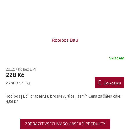
Rooibos Bali
Skladem
203,57 Kč bez DPH
228 Kč
Měrná
2 280 Kč / 1 kg
Do košíku
cena:
Rooibos | Liči, grapefruit, broskev, růže, jasmín Cena za šálek čaje:
4,56 Kč
ZOBRAZIT VŠECHNY SOUVISEJÍCÍ PRODUKTY