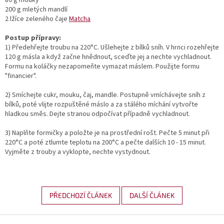
200 g mletých mandlí
2 lžíce zeleného čaje
Matcha
Postup přípravy:
1) Předehřejte troubu na 220°C. Ušlehejte z bílků sníh. V hrnci rozehřejte
120 g másla a když začne hnědnout, sceďte jej a nechte vychladnout.
Formu na koláčky nezapomeňte vymazat máslem. Použijte formu
"financier".
2) Smíchejte cukr, mouku, čaj, mandle. Postupně vmíchávejte sníh z
bílků, poté vlijte rozpuštěné máslo a za stálého míchání vytvořte
hladkou směs. Dejte stranou odpočívat případně vychladnout.
3) Naplňte formičky a položte je na prostřední rošt. Pečte 5 minut při
220°C a poté ztlumte teplotu na 200°C a pečte dalších 10 - 15 minut.
Vyjměte z trouby a vyklopte, nechte vystydnout.
PŘEDCHOZÍ ČLÁNEK
DALŠÍ ČLÁNEK
Z