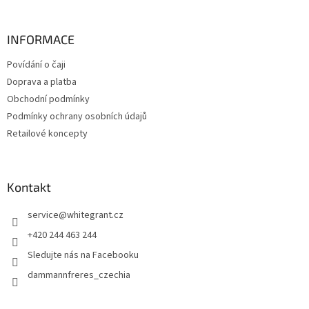
á
p
a
INFORMACE
t
Povídání o čaji
í
Doprava a platba
Obchodní podmínky
Podmínky ochrany osobních údajů
Retailové koncepty
Kontakt
service
@
whitegrant.cz
+420 244 463 244
Sledujte nás na Facebooku
dammannfreres_czechia